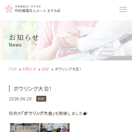
TOP
採用情報
お知らせ
News
ますみ会について
ますみ荘だより
SDGsの取り組み
情報公開
TOP
お知らせ
日記
ボウリング大会！
アクセス
お知らせ
ボウリング大会！
ご利用案内
お問い合わせ
2026.06.29
日記
086-465-6565
恒例の
「ボウリング大会」
を開催しました
受付 / 9:00~17:00