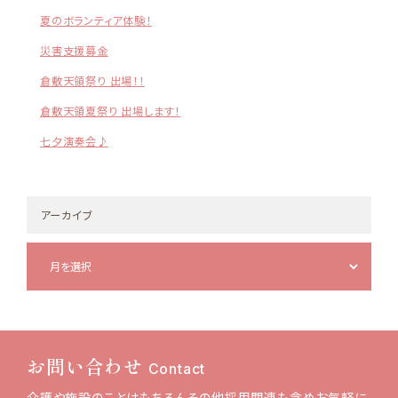
夏のボランティア体験！
災害支援募金
倉敷天領祭り 出場！！
倉敷天領夏祭り 出場します！
七夕演奏会♪
アーカイブ
お問い合わせ
Contact
介護や施設のことはもちろん
その他採用関連も含め
お気軽に